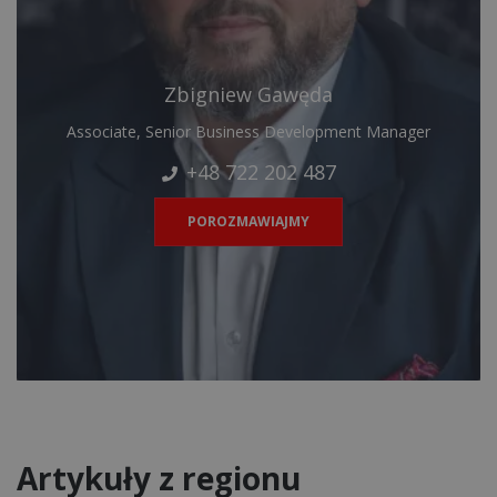
Zbigniew Gawęda
Associate, Senior Business Development Manager
+48 722 202 487
POROZMAWIAJMY
Artykuły z regionu