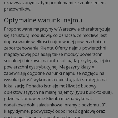
oraz związanymi z tym problemami ze znalezieniem
pracowników.
Optymalne warunki najmu
Proponowane magazyny w Warszawie charakteryzują
się strukturą modułową, co oznacza, że możliwe jest
dopasowanie wielkości najmowanej powierzchni do
zapotrzebowania Klienta. Oferty najmu powierzchni
magazynowej posiadają także moduły powierzchni
socjalnej i biurowej na antresoli bądź przylegającej do
powierzchni dystrybucyjnej. Magazyny klasy A
zapewniają dogodne warunki najmu ze względu na
wysoką jakość wykonania obiektu, jak i strategiczną
lokalizację. Ponadto istnieje możliwość budowy
obiektów szytych na miarę najemcy (typu build-to-suit),
gdzie na zamówienie Klienta można wykonać
dodatkowe doki załadunkowe, bramy z poziomu „0”,
klapy dymne, podwyższyć odporność ogniową oraz
dostosować inne parametry techniczne.