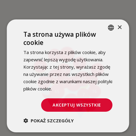
×
Ta strona używa plików
cookie
POLISH
Ta strona korzysta z plików cookie, aby
ENGLISH
31
3
3
2
zapewnić lepszą wygodę użytkowania.
3
6
Korzystając z tej strony, wyrażasz zgodę
20
2
3
15
2
na używanie przez nas wszystkich plików
48
141
2
cookie zgodnie z warunkami naszej polityki
6
16
3
26
4
59
plików cookie.
Dowiedz się więcej
7
6
16
65
2
11
7
9
115
4
11
AKCEPTUJ WSZYSTKIE
3
POKAŻ SZCZEGÓŁY