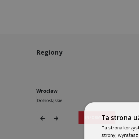
Regiony
Wrocław
Polska Z
Dolnośląskie
Lubuskie
Ta strona u
INFORMACJE
Ta strona korzyst
strony, wyrażasz