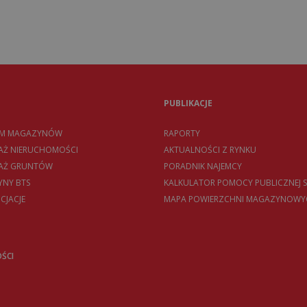
PUBLIKACJE
EM MAGAZYNÓW
RAPORTY
AŻ NIERUCHOMOŚCI
AKTUALNOŚCI Z RYNKU
DAŻ GRUNTÓW
PORADNIK NAJEMCY
NY BTS
KALKULATOR POMOCY PUBLICZNEJ S
CJACJE
MAPA POWIERZCHNI MAGAZYNOWY
ŚCI