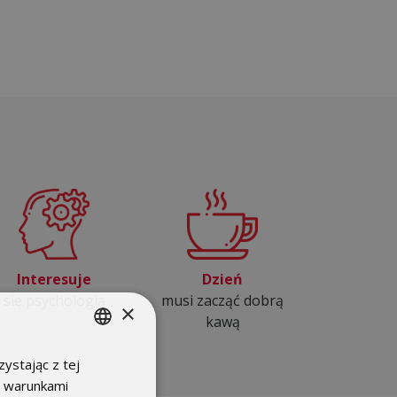
Interesuje
Dzień
się psychologią
musi zacząć dobrą
×
kawą
ystając z tej
POLISH
z warunkami
ENGLISH