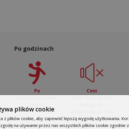
Po godzinach
achodnia
Po
Ceni
pracy trenuje piłke
sobie ciszę i spokój,
ręczną
dlatego lubi
żywa plików cookie
INFORMACJE
spacerować po lesie
a z plików cookie, aby zapewnić lepszą wygodę użytkowania. Korz
 zgodę na używanie przez nas wszystkich plików cookie zgodnie 