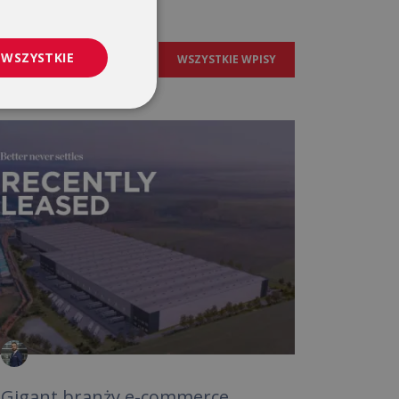
 WSZYSTKIE
WSZYSTKIE WPISY
Gigant branży e-commerce