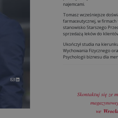
najemcami.
Tomasz wcześniejsze doświ
farmaceutycznej, w firmach 
stanowisko Starszego Przed
sprzedażą leków do klientów
Ukończył studia na kierunk
Wychowania Fizycznego ora
Psychologii biznesu dla m
Skontaktuj się ze m
magazynowej 
Wrocła
we