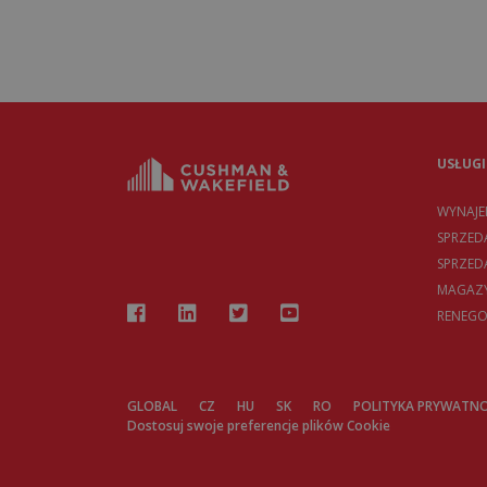
USŁUGI
WYNAJ
SPRZED
SPRZE
MAGAZY
RENEGO
GLOBAL
CZ
HU
SK
RO
POLITYKA PRYWATNO
Dostosuj swoje preferencje plików Cookie