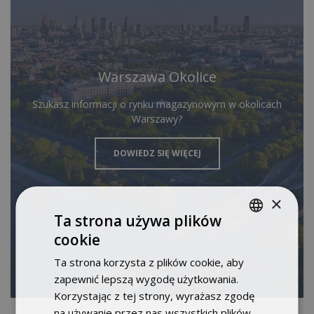
Warszawa Okolice
Szukasz informacji o rynku magazynowym w okolicach
Warszawy?
DOWIEDZ SIĘ WIĘCEJ
×
Ta strona używa plików
cookie
POLISH
Ta strona korzysta z plików cookie, aby
ENGLISH
zapewnić lepszą wygodę użytkowania.
Korzystając z tej strony, wyrażasz zgodę
na używanie przez nas wszystkich plików