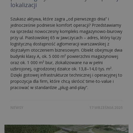
lokalizacji
Szukasz aktywa, które zagra „od pierwszego dnia” i
jednocześnie podniesie komfort operacji? Przedstawiamy
na sprzedaż nowoczesny kompleks magazynowo-biurowy
przy ul. Piastowskiej 65 w Jawczycach – adres, który łączy
logistyczną dostępność aglomeracji warszawskiej z
dojrzałym otoczeniem biznesowym. Obiekt obejmuje dwa
budynki klasy A, ok. 5 000 m² powierzchni magazynowej
oraz ok. 1 000 m² biur, zlokalizowane na w pełni
uzbrojonej, ogrodzonej działce ok. 13,8–14,0 tys. m².
Dzięki gotowej infrastrukturze technicznej i operacyjnej to
propozycja dla firm, które chcą skrócić time-to-value i
pracować w standardzie „plug-and-play”.
NEWSY
17 WRZEŚNIA 2025