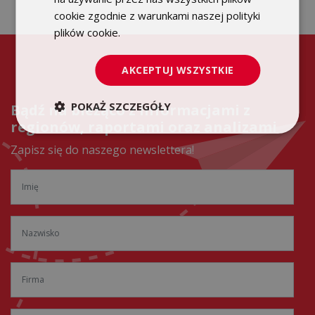
cookie zgodnie z warunkami naszej polityki
plików cookie.
Dowiedz się więcej
AKCEPTUJ WSZYSTKIE
POKAŻ SZCZEGÓŁY
Bądź na bieżąco z informacjami z
regionów, raportami oraz analizami
Zapisz się do naszego newslettera!