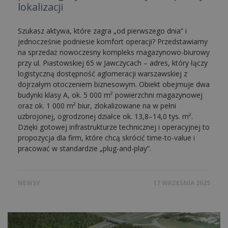
lokalizacji
Szukasz aktywa, które zagra „od pierwszego dnia” i
jednocześnie podniesie komfort operacji? Przedstawiamy
na sprzedaż nowoczesny kompleks magazynowo-biurowy
przy ul. Piastowskiej 65 w Jawczycach – adres, który łączy
logistyczną dostępność aglomeracji warszawskiej z
dojrzałym otoczeniem biznesowym. Obiekt obejmuje dwa
budynki klasy A, ok. 5 000 m² powierzchni magazynowej
oraz ok. 1 000 m² biur, zlokalizowane na w pełni
uzbrojonej, ogrodzonej działce ok. 13,8–14,0 tys. m².
Dzięki gotowej infrastrukturze technicznej i operacyjnej to
propozycja dla firm, które chcą skrócić time-to-value i
pracować w standardzie „plug-and-play”.
NEWSY
17 WRZEŚNIA 2025