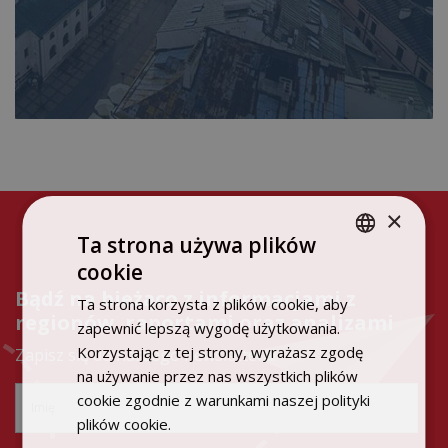
×
Ta strona używa plików
cookie
POLISH
Bądź na bieżąco z informacjami z
Ta strona korzysta z plików cookie, aby
ENGLISH
regionów, raportami oraz analizami
zapewnić lepszą wygodę użytkowania.
Korzystając z tej strony, wyrażasz zgodę
Zapisz się do naszego newslettera!
na używanie przez nas wszystkich plików
cookie zgodnie z warunkami naszej polityki
plików cookie.
Dowiedz się więcej