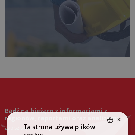
Bądź na bieżąco z informacjami z
regionów, raportami oraz analizami
×
Ta strona używa plików
Zapisz się do naszego newslettera!
cookie