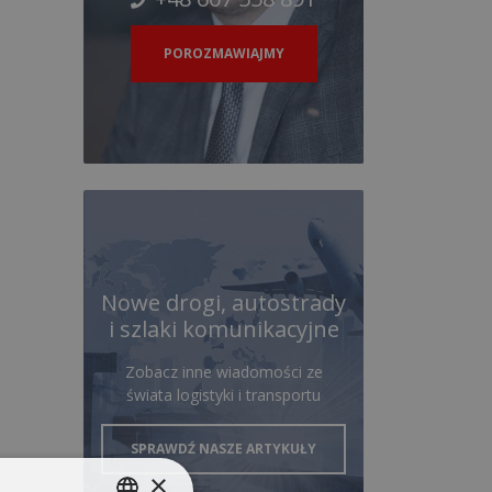
POROZMAWIAJMY
Nowe drogi, autostrady
i szlaki komunikacyjne
Zobacz inne wiadomości ze
świata logistyki i transportu
SPRAWDŹ NASZE ARTYKUŁY
×