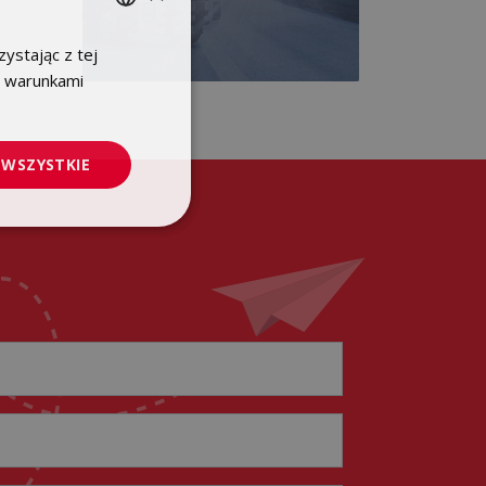
ystając z tej
POLISH
z warunkami
ENGLISH
 WSZYSTKIE