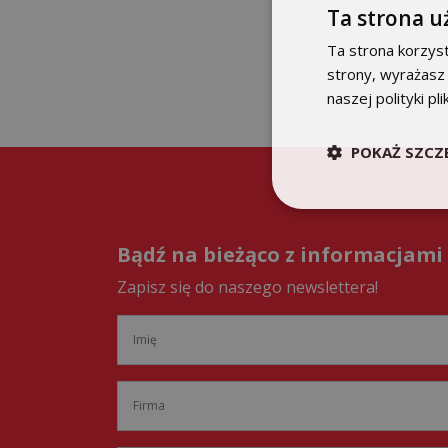
Ta strona u
Ta strona korzyst
strony, wyrażasz
naszej polityki pl
POKAŻ SZCZ
Bądź na bieżąco z informacjami
Zapisz się do naszego newslettera!