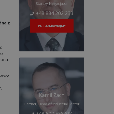
Starszy Negocjator
+48 884 202 233
e
dna z
POROZMAWIAJMY
do
wo
a ona
rwszy
.
Kamil Żach
Partner, Head of Industrial Sector
+48 607 558 891