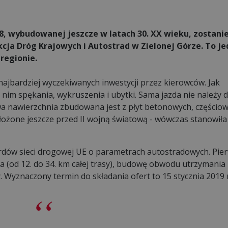
8, wybudowanej jeszcze w latach 30. XX wieku, zostani
cja Dróg Krajowych i Autostrad w Zielonej Górze. To je
regionie.
najbardziej wyczekiwanych inwestycji przez kierowców. Jak
a nim spękania, wykruszenia i ubytki. Sama jazda nie należy 
wa nawierzchnia zbudowana jest z płyt betonowych, częścio
ołożone jeszcze przed II wojną światową - wówczas stanowił
dów sieci drogowej UE o parametrach autostradowych. Pie
a (od 12. do 34. km całej trasy), budowę obwodu utrzymania
 Wyznaczony termin do składania ofert to 15 stycznia 2019 r