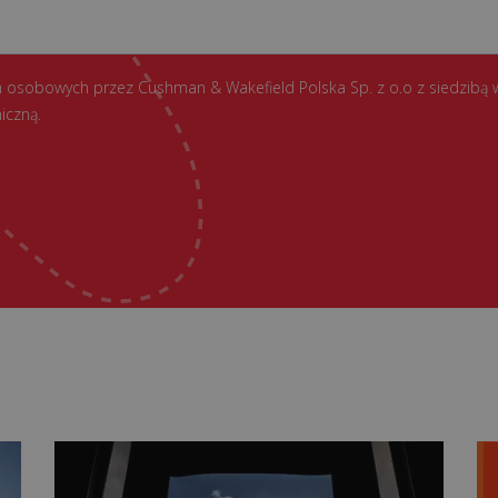
 osobowych przez Cushman & Wakefield Polska Sp. z o.o z siedzibą 
iczną.