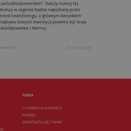
zachodniopomorskim”. Dalszy rozwój tej
branży w regionie będzie napędzany przez
trend nearshoringu, a głównym kierunkiem
napływu nowych inwestycji powinny być kraje
skandynawskie i Niemcy.
RAPORTY
03 LIPCA 2023
FIRMA
CUSHMAN & WAKEFIELD
KARIERA
SKONTAKTUJ SIĘ Z NAMI
SE