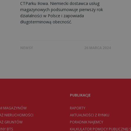
CTParku Iłowa. Niemiecki dostawca usług
magazynowych podsumowuje pierwszy rok
działalności w Polsce i zapowiada
długoterminową obecność.
NEWSY
26 MARCA 2024
PUBLIKACJE
EM MAGAZYNÓW
RAPORTY
AŻ NIERUCHOMOŚCI
AKTUALNOŚCI Z RYNKU
DAŻ GRUNTÓW
PORADNIK NAJEMCY
NY BTS
KALKULATOR POMOCY PUBLICZNEJ S