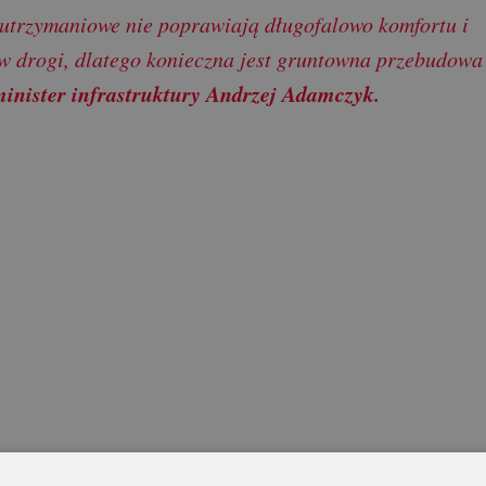
utrzymaniowe nie poprawiają długofalowo komfortu i
w drogi, dlatego konieczna jest gruntowna przebudowa
minister infrastruktury Andrzej Adamczyk.