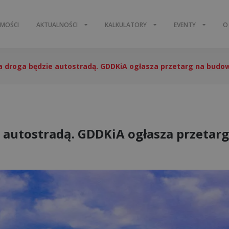
OMOŚCI
AKTUALNOŚCI
KALKULATORY
EVENTY
O
 droga będzie autostradą. GDDKiA ogłasza przetarg na budo
 autostradą. GDDKiA ogłasza przetar