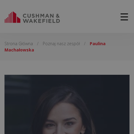
Strona Główna
/
Poznaj nasz zespół
/
Paulina
Machałowska