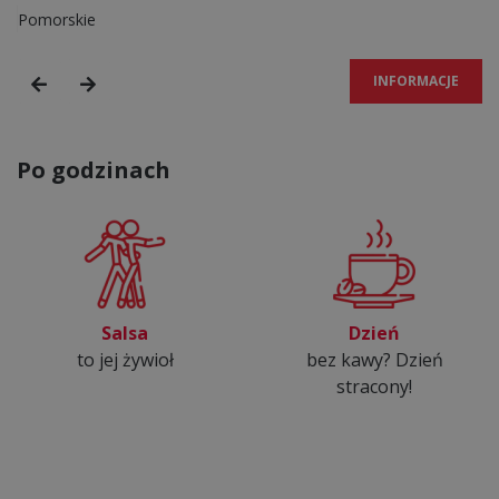
Pomorskie
K
INFORMACJE
Po godzinach
Salsa
Dzień
to jej żywioł
bez kawy? Dzień
stracony!