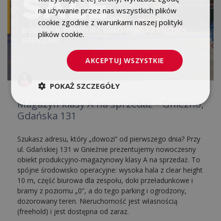
na używanie przez nas wszystkich plików
cookie zgodnie z warunkami naszej polityki
plików cookie.
Dowiedz się więcej
AKCEPTUJ WSZYSTKIE
POKAŻ SZCZEGÓŁY
Magazyn klasy A na sprzedaż – Gniezno,
Gdańska 131
Szukasz adresu, który „dowozi” od pierwszego dnia? Przy
ul. Gdańskiej 131 w Gnieźnie prezentujemy nowoczesny
obiekt produkcyjno-magazynowy klasy A na sprzedaż. To
spójne środowisko operacyjne: wysoka hala z clear height
10 m, część biurowa dla zespołu, doki przeładunkowe i
bramy z poziomu „0”, a do tego parking i ogrodzony,
dozorowany teren. Nieruchomość jest własnością
(freehold) i jest dostępna od zaraz.