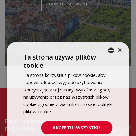
DOWIEDZ SIĘ WIĘCEJ
×
Ta strona używa plików
cookie
POLISH
Ta strona korzysta z plików cookie, aby
ENGLISH
zapewnić lepszą wygodę użytkowania.
Korzystając z tej strony, wyrażasz zgodę
na używanie przez nas wszystkich plików
cookie zgodnie z warunkami naszej polityki
plików cookie.
Dowiedz się więcej
Bądź na bieżąco z informacjami z
regionów, raportami oraz analizami
AKCEPTUJ WSZYSTKIE