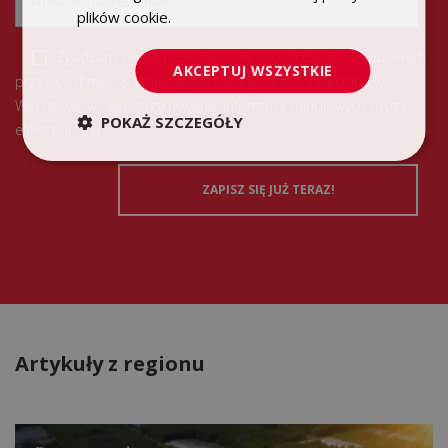
plików cookie.
Dowiedz się więcej
Zgadzam się na przetwarzanie moich danych osobowych
AKCEPTUJ WSZYSTKIE
przez Cushman & Wakefield Polska Sp. z o.o z siedzibą w
Warszawie w celu otrzymywania informacji handlowych drogą
POKAŻ SZCZEGÓŁY
elektroniczną.
Artykuły z regionu