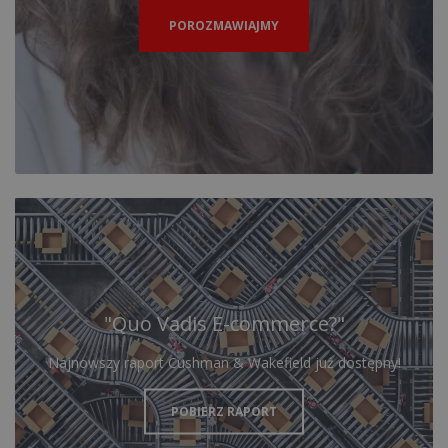
POROZMAWIAJMY
"Quo Vadis E-commerce?"
Najnowszy raport Cushman & Wakefield już dostępny!
POBIERZ RAPORT