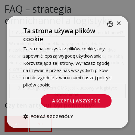
FAQ – strategia
omnichannel a logistyka
×
Ta strona używa plików
1. Czym różni się logistyka omnichannel od multichannel?
cookie
POLISH
W modelu multichannel kanały sprzedaży działają
Ta strona korzysta z plików cookie, aby
niezależnie (magazyn online i sklep stacjonarny to dwa
ENGLISH
zapewnić lepszą wygodę użytkowania.
osobne byty). W omnichannel wszystkie kanały są ze sobą
zintegrowane, co pozwala Klientowi np. kupić towar online,
Korzystając z tej strony, wyrażasz zgodę
a zwrócić go w sklepie fizycznym.
na używanie przez nas wszystkich plików
2. Co to jest model "Ship-from-Store"?
cookie zgodnie z warunkami naszej polityki
plików cookie.
Dowiedz się więcej
3. Dlaczego system OMS jest kluczowy w logistyce
omnichannel?
AKCEPTUJ WSZYSTKIE
Czy ten artykuł był pomocny?
POKAŻ SZCZEGÓŁY
TAK
NIE