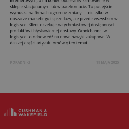
internetowych, a na koniec odbieramy zamówienie w
sklepie stacjonarnym lub w paczkomacie. To podejście
wymusza na firmach ogromne zmiany — nie tylko w
obszarze marketingu i sprzedaży, ale przede wszystkim w
logistyce. Klient oczekuje natychmiastowej dostępności
produktów i błyskawicznej dostawy. Omnichannel w
logistyce to odpowiedź na nowe nawyki zakupowe. W
dalszej części artykułu omówię ten temat.
PORADNIKI
19 MAJA 2025