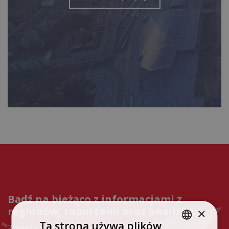
Bądź na bieżąco z informacjami z
regionów, raportami oraz analizami
×
Ta strona używa plików
Zapisz się do naszego newslettera!