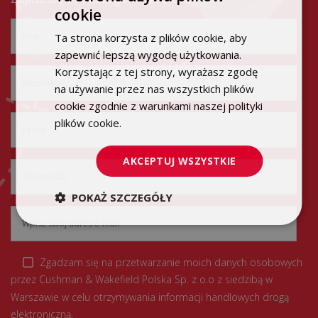
cookie
POLISH
Ta strona korzysta z plików cookie, aby
ENGLISH
zapewnić lepszą wygodę użytkowania.
Korzystając z tej strony, wyrażasz zgodę
na używanie przez nas wszystkich plików
cookie zgodnie z warunkami naszej polityki
plików cookie.
Dowiedz się więcej
AKCEPTUJ WSZYSTKIE
POKAŻ SZCZEGÓŁY
Zgadzam się na przetwarzanie moich danych osobowych
przez Cushman & Wakefield Polska Sp. z o.o z siedzibą w
Warszawie w celu otrzymywania informacji handlowych drogą
elektroniczną.