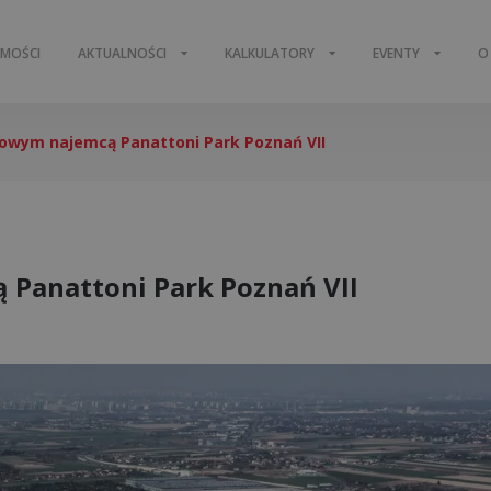
OMOŚCI
AKTUALNOŚCI
KALKULATORY
EVENTY
O
nowym najemcą Panattoni Park Poznań VII
 Panattoni Park Poznań VII