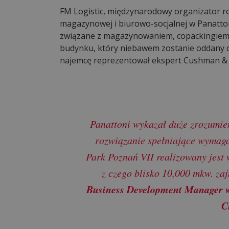
FM Logistic, międzynarodowy organizator ro
magazynowej i biurowo-socjalnej w Panatton
związane z magazynowaniem, copackingiem
budynku, który niebawem zostanie oddany d
najemcę reprezentował ekspert Cushman & W
Panattoni wykazał duże zrozumie
rozwiązanie spełniające wymaga
Park Poznań VII realizowany jest 
z czego blisko 10,000 mkw. za
Business Development Manager w
C