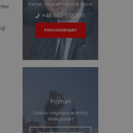
Partner, Head of Industrial Sector
chni
+48 607 558 891
cji
POROZMAWIAJMY
Poznań
Szukasz magazynu w stolicy
Wielkopolski?