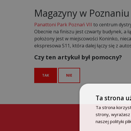
Magazyny w Poznaniu
Panattoni Park Poznań VII
to centrum dystry
Obecnie na finiszu jest czwarty budynek, a 
położony jest w miejscowości Koninko, niec
ekspresowa S11, która dalej łączy się z auto
Czy ten artykuł był pomocny?
TAK
NIE
Ta strona u
Ta strona korzyst
strony, wyrażasz
naszej polityki pl