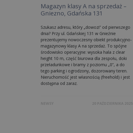
Magazyn klasy A na sprzedaż –
Gniezno, Gdańska 131
Szukasz adresu, który „dowozi” od pierwszego
dnia? Przy ul. Gdańskiej 131 w Gnieźnie
prezentujemy nowoczesny obiekt produkcyjno-
magazynowy klasy A na sprzedaż. To spójne
środowisko operacyjne: wysoka hala z clear
height 10 m, część biurowa dla zespołu, doki
przeładunkowe i bramy z poziomu „0”, a do
tego parking i ogrodzony, dozorowany teren.
Nieruchomość jest własnością (freehold) i jest
dostępna od zaraz.
NEWSY
20 PAŹDZIERNIKA 2025