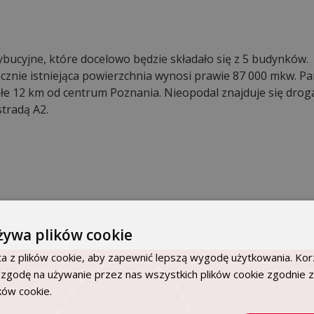
bucyjne, które docelowo będzie składało się z 5 budynków.
łącznie istniejąca powierzchnia wynosi prawie 87 000 mkw. Pa
ałe 12 km od centrum Poznania. Nieopodal znajduje się drog
stradą A2.
żywa plików cookie
a z plików cookie, aby zapewnić lepszą wygodę użytkowania. Korz
 zgodę na używanie przez nas wszystkich plików cookie zgodnie 
ików cookie.
Dowiedz się więcej