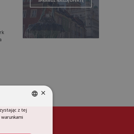
SPRAWDŹ NASZĄ OFERTĘ
rk
a
×
ystając z tej
POLISH
z warunkami
ENGLISH