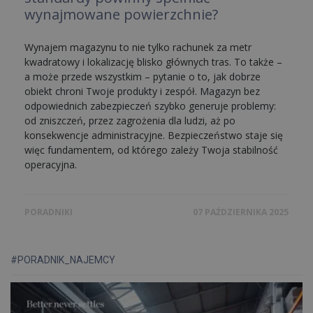
wynajmowane powierzchnie?
Wynajem magazynu to nie tylko rachunek za metr
kwadratowy i lokalizację blisko głównych tras. To także –
a może przede wszystkim – pytanie o to, jak dobrze
obiekt chroni Twoje produkty i zespół. Magazyn bez
odpowiednich zabezpieczeń szybko generuje problemy:
od zniszczeń, przez zagrożenia dla ludzi, aż po
Paulina Machałowska
konsekwencje administracyjne. Bezpieczeństwo staje się
więc fundamentem, od którego zależy Twoja stabilność
Associate
operacyjna.
+48 501 040 856
PORADNIKI
07 PAŹDZIERNIKA 2025
POROZMAWIAJMY
#PORADNIK_NAJEMCY