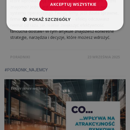
które wprowadzają chaos w planie produkcyjnym. Brzmi
AKCEPTUJ WSZYSTKIE
znajomo? Jedno jest pewne: łańcuch dostaw to nerw
systemu operacyjnego Twojej firmy. Jeśli działa sprawnie,
POKAŻ SZCZEGÓŁY
firma rośnie. Jeśli coś szwankuje – efekty odczuwasz
niemal od razu. Jak realnie zwiększyć efektywność
łańcucha dostaw? W tym artykule znajdziesz konkretne
strategie, narzędzia i decyzje, które możesz wdrożyć.
PORADNIKI
23 WRZEŚNIA 2025
#PORADNIK_NAJEMCY