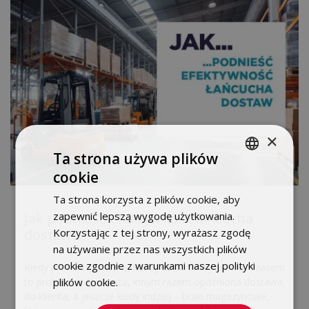
×
Ta strona używa plików
cookie
POLISH
Ta strona korzysta z plików cookie, aby
ENGLISH
zapewnić lepszą wygodę użytkowania.
Jak podnieść efektywność łańcucha
Korzystając z tej strony, wyrażasz zgodę
dostaw?
na używanie przez nas wszystkich plików
cookie zgodnie z warunkami naszej polityki
Kiedy prowadzisz firmę, każdy dzień to wyzwanie. Czasem
plików cookie.
Dowiedz się więcej
to problem z dostawcą, innym razem opóźniona dostawa
do klienta, a jeszcze kiedy indziej – braki magazynowe,