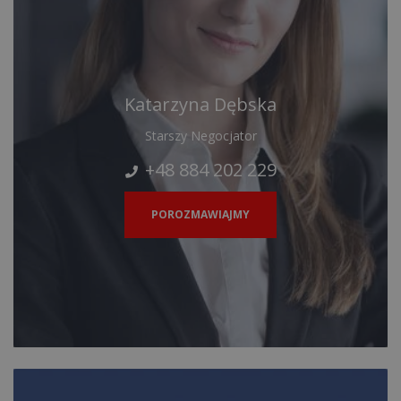
Katarzyna Dębska
Starszy Negocjator
+48 884 202 229
POROZMAWIAJMY