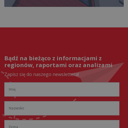
Bądź na bieżąco z informacjami z
regionów, raportami oraz analizami
Zapisz się do naszego newslettera!