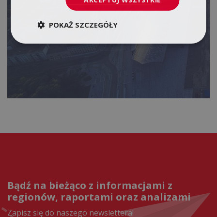
POKAŻ SZCZEGÓŁY
Bądź na bieżąco z informacjami z
regionów, raportami oraz analizami
Zapisz się do naszego newslettera!