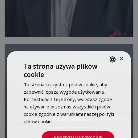
×
Ta strona używa plików
cookie
POLISH
Ta strona korzysta z plików cookie, aby
ENGLISH
zapewnić lepszą wygodę użytkowania.
Korzystając z tej strony, wyrażasz zgodę
Polska Centralna
na używanie przez nas wszystkich plików
cookie zgodnie z warunkami naszej polityki
Znajdź magazyn dla swojego biznesu w Polsce Centralnej!
plików cookie.
Dowiedz się więcej
DOWIEDZ SIĘ WIĘCEJ
AKCEPTUJ WSZYSTKIE