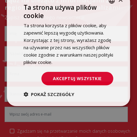
Bądź na bieżąco z informacjami z
Ta strona używa plików
regionów, raportami oraz analizami
cookie
POLISH
Zapisz się do naszego newslettera!
Ta strona korzysta z plików cookie, aby
ENGLISH
zapewnić lepszą wygodę użytkowania.
Korzystając z tej strony, wyrażasz zgodę
na używanie przez nas wszystkich plików
cookie zgodnie z warunkami naszej polityki
plików cookie.
Dowiedz się więcej
AKCEPTUJ WSZYSTKIE
POKAŻ SZCZEGÓŁY
Zgadzam się na przetwarzanie moich danych osobowych