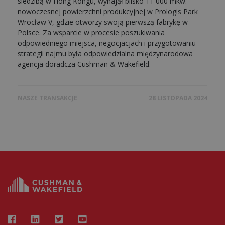
siedzibą w Hong Kongu, wynajął blisko 11 000 mkw.
nowoczesnej powierzchni produkcyjnej w Prologis Park
Wrocław V, gdzie otworzy swoją pierwszą fabrykę w
Polsce. Za wsparcie w procesie poszukiwania
odpowiedniego miejsca, negocjacjach i przygotowaniu
strategii najmu była odpowiedzialna międzynarodowa
agencja doradcza Cushman & Wakefield.
NASZE TRANSAKCJE
28 LISTOPADA 2024