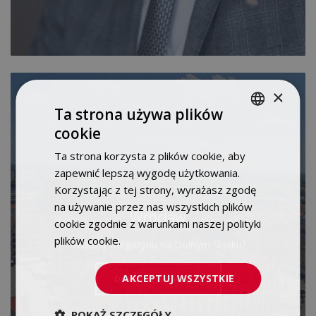
×
Ta strona używa plików
cookie
POLISH
Ta strona korzysta z plików cookie, aby
ENGLISH
zapewnić lepszą wygodę użytkowania.
Korzystając z tej strony, wyrażasz zgodę
na używanie przez nas wszystkich plików
Wrocław
cookie zgodnie z warunkami naszej polityki
plików cookie.
Dowiedz się więcej
Szukasz magazynu na Dolnym Śląsku?
AKCEPTUJ WSZYSTKIE
DOWIEDZ SIĘ WIĘCEJ
POKAŻ SZCZEGÓŁY