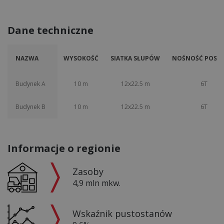
Dane techniczne
NAZWA
WYSOKOŚĆ
SIATKA SŁUPÓW
NOŚNOŚĆ POSAD
Budynek A
10 m
12x22.5 m
6T
Budynek B
10 m
12x22.5 m
6T
Informacje o regionie
Zasoby
4,9 mln mkw.
Wskaźnik pustostanów