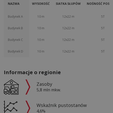
NAZWA
WYSOKOŚĆ
SIATKA SŁUPÓW
NOŚNOŚĆ POSAD
Budynek A
10 m
12x22 m
5T
Budynek B
10 m
12x22 m
5T
Budynek C
10 m
12x22 m
5T
Budynek D
10 m
12x22 m
5T
Informacje o regionie
Zasoby
5,8 mln mkw.
Wskaźnik pustostanów
4,6%