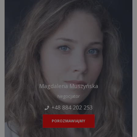
Magdalena Muszyńska
Negocjator
+48 884 202 253
POROZMAWIAJMY