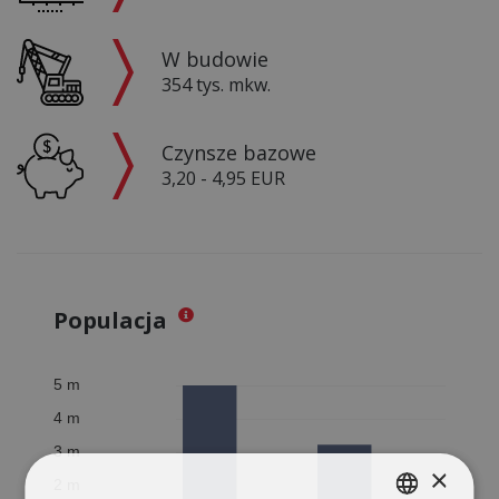
W budowie
354 tys. mkw.
Czynsze bazowe
3,20 - 4,95 EUR
Populacja
×