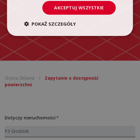
AKCEPTUJ WSZYSTKIE
POKAŻ SZCZEGÓŁY
Strona Główna
/
Zapytanie o dostępność
powierzchni
Dotyczy nieruchomości