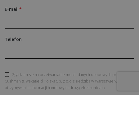
E-mail
Telefon
Zgadzam się na przetwarzanie moich danych osobowych przez
Cushman & Wakefield Polska Sp. z o.o z siedzibą w Warszawie w celu
otrzymywania informacji handlowych drogą elektroniczną
WYŚLIJ ZAPYTANIE