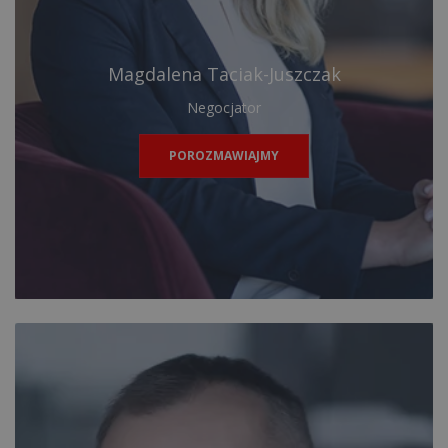
Magdalena Taciak-Juszczak
Negocjator
POROZMAWIAJMY