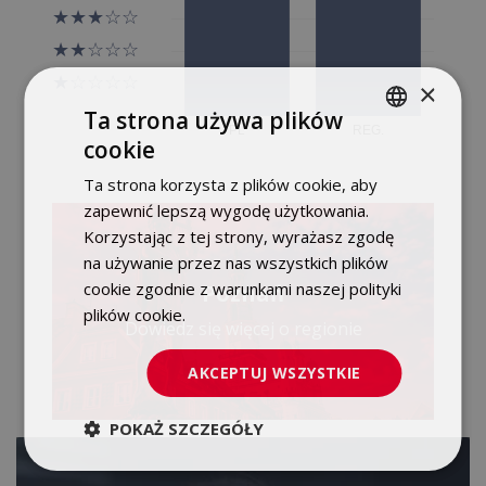
×
Ta strona używa plików
cookie
POLISH
Ta strona korzysta z plików cookie, aby
ENGLISH
zapewnić lepszą wygodę użytkowania.
Korzystając z tej strony, wyrażasz zgodę
na używanie przez nas wszystkich plików
cookie zgodnie z warunkami naszej polityki
Poznań
plików cookie.
Dowiedz się więcej
Dowiedz się więcej o regionie
AKCEPTUJ WSZYSTKIE
POKAŻ SZCZEGÓŁY