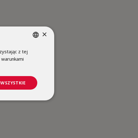
×
ystając z tej
POLISH
z warunkami
ENGLISH
 WSZYSTKIE