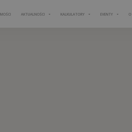
OMOŚCI
AKTUALNOŚCI
KALKULATORY
EVENTY
O