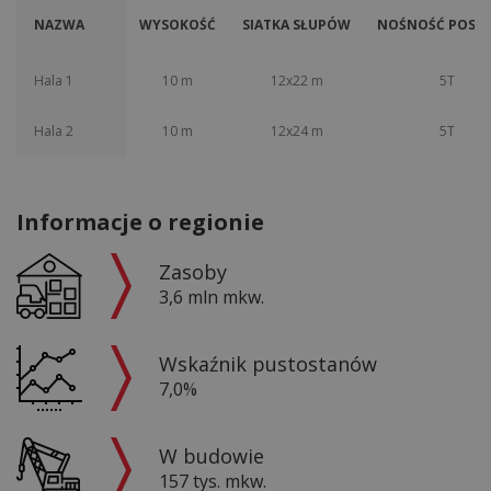
NAZWA
WYSOKOŚĆ
SIATKA SŁUPÓW
NOŚNOŚĆ POSAD
Hala 1
10 m
12x22 m
5T
Hala 2
10 m
12x24 m
5T
Informacje o regionie
Zasoby
3,6 mln mkw.
Wskaźnik pustostanów
7,0%
W budowie
157 tys. mkw.