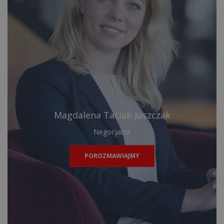
Magdalena Taciak-Juszczak
Negocjator
POROZMAWIAJMY