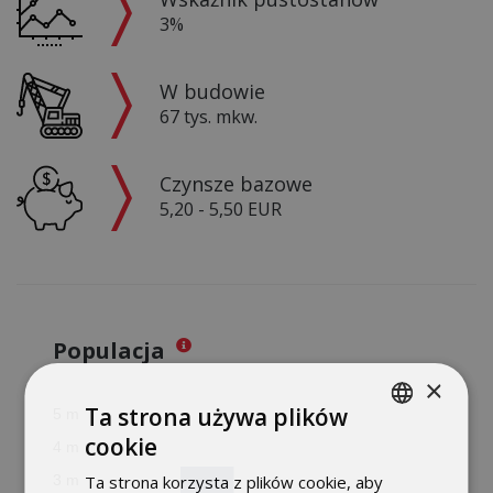
3%
W budowie
67 tys. mkw.
Czynsze bazowe
5,20 - 5,50 EUR
Populacja
×
Ta strona używa plików
cookie
POLISH
Ta strona korzysta z plików cookie, aby
ENGLISH