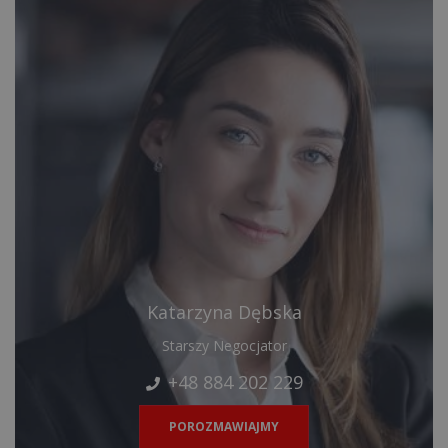
Katarzyna Dębska
Starszy Negocjator
+48 884 202 229
POROZMAWIAJMY