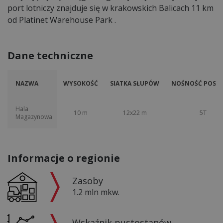
port lotniczy znajduje się w krakowskich Balicach 11 km
od Platinet Warehouse Park .
Dane techniczne
NAZWA
WYSOKOŚĆ
SIATKA SŁUPÓW
NOŚNOŚĆ POSAD
Hala
10 m
12x22 m
5T
Magazynowa
Informacje o regionie
Zasoby
1.2 mln mkw.
Wskaźnik pustostanów