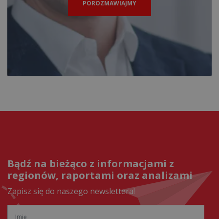
POROZMAWIAJMY
Bądź na bieżąco z informacjami z
regionów, raportami oraz analizami
Zapisz się do naszego newslettera!