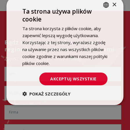
×
Ta strona używa plików
cookie
POLISH
Ta strona korzysta z plików cookie, aby
ENGLISH
zapewnić lepszą wygodę użytkowania.
Bądź na bieżąco z informacjami z
Korzystając z tej strony, wyrażasz zgodę
regionów, raportami oraz analizami
na używanie przez nas wszystkich plików
cookie zgodnie z warunkami naszej polityki
Zapisz się do naszego newslettera!
plików cookie.
Dowiedz się więcej
AKCEPTUJ WSZYSTKIE
POKAŻ SZCZEGÓŁY