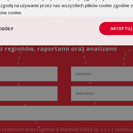
 zgodę na używanie przez nas wszystkich plików cookie zgodnie 
ików cookie.
Dowiedz się więcej
EGÓŁY
AKCEPTUJ
 z regionów, raportami oraz analizami
 osobowych przez Cushman & Wakefield Polska Sp. z o.o z siedzibą 