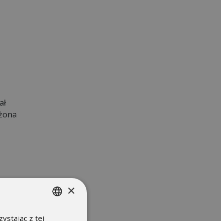
ał
ożona
×
ystając z tej
POLISH