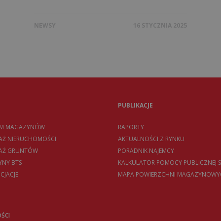
NEWSY
16 STYCZNIA 2025
PUBLIKACJE
EM MAGAZYNÓW
RAPORTY
AŻ NIERUCHOMOŚCI
AKTUALNOŚCI Z RYNKU
DAŻ GRUNTÓW
PORADNIK NAJEMCY
NY BTS
KALKULATOR POMOCY PUBLICZNEJ S
CJACJE
MAPA POWIERZCHNI MAGAZYNOWY
ŚCI