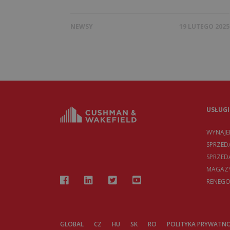
NEWSY
19 LUTEGO 2025
USŁUGI
WYNAJ
SPRZED
SPRZE
MAGAZY
RENEGO
GLOBAL
CZ
HU
SK
RO
POLITYKA PRYWATNO