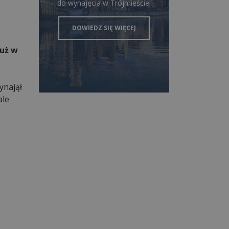
do wynajęcia w Trójmieście!
DOWIEDZ SIĘ WIĘCEJ
już w
ynajął
ale