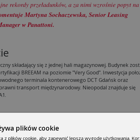
ejne rekordy przeładunków, a za nimi wzrośnie popyt na
omentuje Martyna Sochaczewska, Senior Leasing
anager w Panattoni.
ie
yczny składający się z jednej hali magazynowej. Budynek zost
rtyfikacji BREEAM na poziomie "Very Good". Inwestycja poł
okowodnego terminala kontenerowego DCT Gdańsk oraz
prawni transport międzynarodowy. Nieopodal znajduje się
A1.
żywa plików cookie
a z plików cookie, aby zapewnić lepszą wygodę użytkowania. Korz