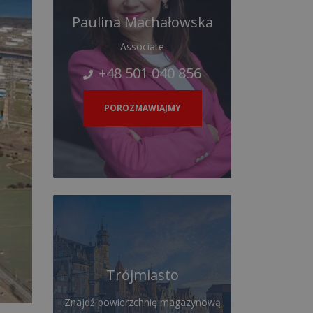
Paulina Machałowska
Associate
+48 501 040 856
POROZMAWIAJMY
Trójmiasto
Znajdź powierzchnię magazynową