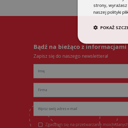
strony, wyrażasz
naszej polityki pl
POKAŻ SZCZ
Bądź na bieżąco z informacjami
Zapisz się do naszego newslettera!
Zgadzam się na przetwarzanie moich danych