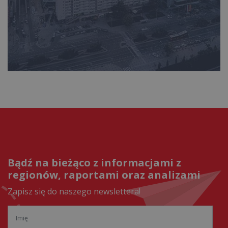
Bądź na bieżąco z informacjami z
regionów, raportami oraz analizami
Zapisz się do naszego newslettera!