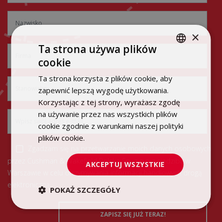
×
Ta strona używa plików
cookie
POLISH
Ta strona korzysta z plików cookie, aby
ENGLISH
zapewnić lepszą wygodę użytkowania.
Korzystając z tej strony, wyrażasz zgodę
na używanie przez nas wszystkich plików
cookie zgodnie z warunkami naszej polityki
plików cookie.
Dowiedz się więcej
Zgadzam się na przetwarzanie moich danych osobowych
przez Cushman & Wakefield Polska Sp. z o.o z siedzibą w
AKCEPTUJ WSZYSTKIE
Warszawie w celu otrzymywania informacji handlowych drogą
elektroniczną.
POKAŻ SZCZEGÓŁY