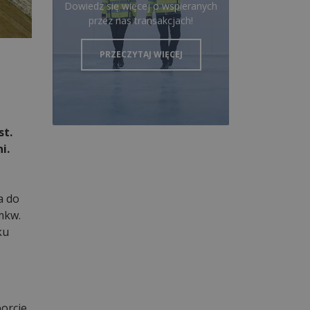
Dowiedz się więcej o wspieranych
przez nas transakcjach!
PRZECZYTAJ WIĘCEJ
st.
i.
a do
mkw.
ku
orcie,