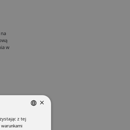
 na
kową
nia w
×
ystając z tej
POLISH
z warunkami
ENGLISH