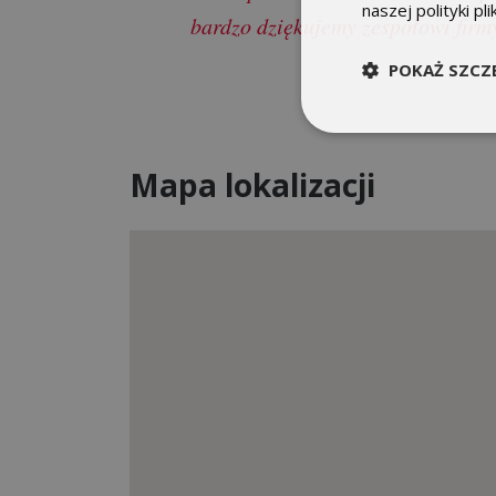
naszej polityki pl
bardzo dziękujemy zespołowi firm
POKAŻ SZCZ
Mapa lokalizacji