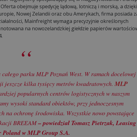
ferta obejmuje spedycję lądową, lotniczą i morską, a dzięk
, Europie, Nowej Zelandii oraz obu Amerykach, firma posiada z
iałalności, Mainfreight wymaga precyzyjnie określonych
notowana na nowozelandzkiej giełdzie papierów wartościo
4.
ia całego parku MLP Poznań West. W ramach docelowej
MLP
i jeszcze kilka tysięcy metrów kwadratowych.
ardziej popularnych centrów logistycznych w naszym
amy wysoki standard obiektów, przy jednoczesnym
h na ochronę środowiska. Wszystkie nowo powstające
– powiedział Tomasz Pietrzak, Leasing
fikacji BREEAM
r Poland w MLP Group S.A.