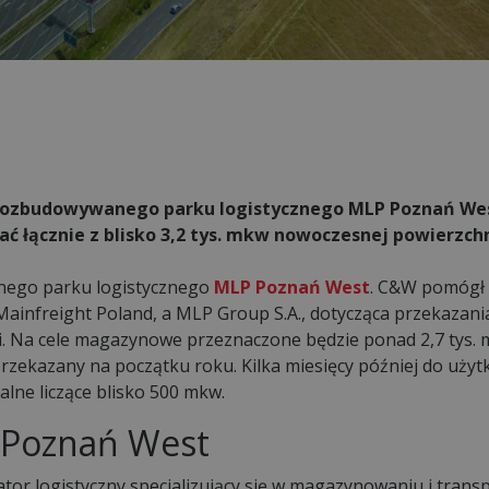
 rozbudowywanego parku logistycznego MLP Poznań We
ć łącznie z blisko 3,2 tys. mkw nowoczesnej powierzchn
nego parku logistycznego
MLP Poznań West
. C&W pomógł
Mainfreight Poland, a MLP Group S.A., dotycząca przekazani
i. Na cele magazynowe przeznaczone będzie ponad 2,7 tys. 
rzekazany na początku roku. Kilka miesięcy później do użyt
lne liczące blisko 500 mkw.
 Poznań West
or logistyczny specjalizujący się w magazynowaniu i transp