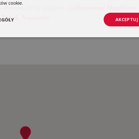
ików cookie.
Dowiedz się więcej
– podsumowuje Magdalena
y Mainfreight za zaufanie
Taciak, Negocjator
EGÓŁY
AKCEPTUJ