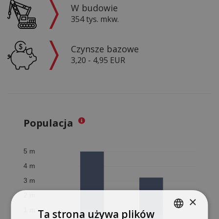
W budowie
354 tys. mkw.
Czynsze bazowe
3,20 - 4,95 EUR
Populacja
×
Ta strona używa plików