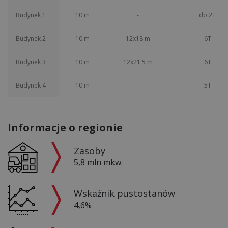
Budynek 1
10 m
-
do 2T
Budynek 2
10 m
12x18 m
6T
Budynek 3
10 m
12x21.5 m
6T
Budynek 4
10 m
-
5T
Informacje o regionie
Zasoby
5,8 mln mkw.
Wskaźnik pustostanów
4,6%