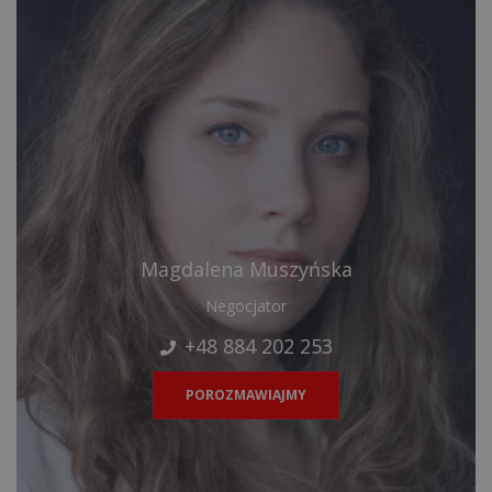
Magdalena Muszyńska
Negocjator
+48 884 202 253
POROZMAWIAJMY