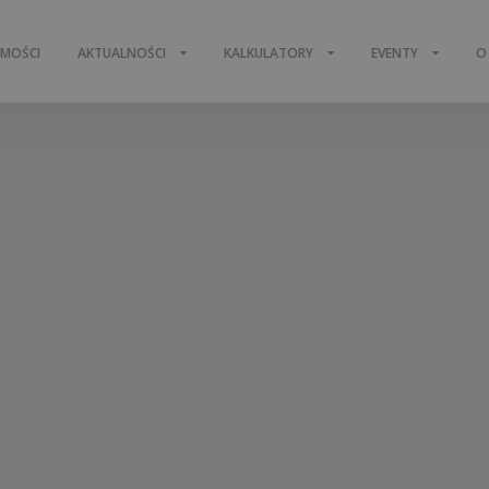
OMOŚCI
AKTUALNOŚCI
KALKULATORY
EVENTY
O