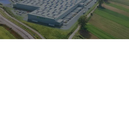
lice
Powierzchnia:
243 937 mkw.
. s.r.o.
Dostępność:
ZAPYTAJ