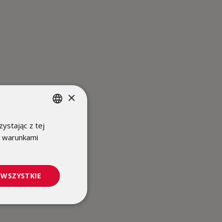
×
ystając z tej
POLISH
z warunkami
ENGLISH
 WSZYSTKIE