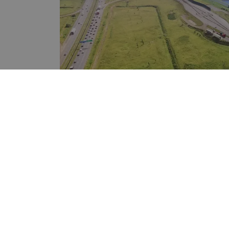
Region:
Warszawa Oko
Właściciel:
CTP Invest, spol