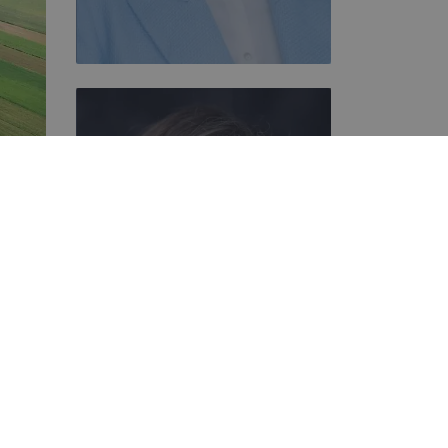
Magdalena Muszyńska
Negocjator
+48 884 202 253
POROZMAWIAJMY