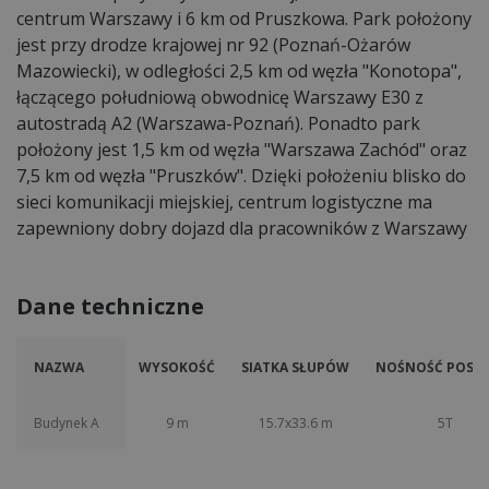
centrum Warszawy i 6 km od Pruszkowa. Park położony
jest przy drodze krajowej nr 92 (Poznań-Ożarów
Mazowiecki), w odległości 2,5 km od węzła "Konotopa",
łączącego południową obwodnicę Warszawy E30 z
autostradą A2 (Warszawa-Poznań). Ponadto park
położony jest 1,5 km od węzła "Warszawa Zachód" oraz
7,5 km od węzła "Pruszków". Dzięki położeniu blisko do
sieci komunikacji miejskiej, centrum logistyczne ma
zapewniony dobry dojazd dla pracowników z Warszawy
Dane techniczne
NAZWA
WYSOKOŚĆ
SIATKA SŁUPÓW
NOŚNOŚĆ POSAD
Budynek A
9 m
15.7x33.6 m
5T