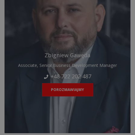
Zbigniew Gawęda
Associate, Senior Business Development Manager
+48 722 202 487
POROZMAWIAJMY