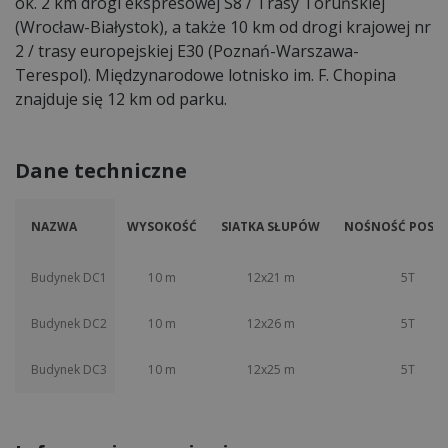
ok. 2 km drogi ekspresowej S8 / Trasy Toruńskiej
(Wrocław-Białystok), a także 10 km od drogi krajowej nr
2 / trasy europejskiej E30 (Poznań-Warszawa-
Terespol). Międzynarodowe lotnisko im. F. Chopina
znajduje się 12 km od parku.
Dane techniczne
NAZWA
WYSOKOŚĆ
SIATKA SŁUPÓW
NOŚNOŚĆ POSAD
Budynek DC1
10 m
12x21 m
5T
Budynek DC2
10 m
12x26 m
5T
Budynek DC3
10 m
12x25 m
5T