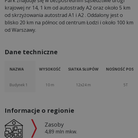
Park znajduje się w bezpośrednim sąsiedztwie drogi
krajowej nr 14, 1 km od autostrady A2 oraz około 5 km
od skrzyżowania autostrad A1 i A2 . Oddalony jest o
blisko 20 km na północ od centrum Łodzi i około 100 km
od Warszawy.
Dane techniczne
NAZWA
WYSOKOŚĆ
SIATKA SŁUPÓW
NOŚNOŚĆ POSAD
Budynek 1
10 m
12x24 m
5T
Informacje o regionie
Zasoby
4,89 mln mkw.