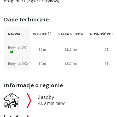
drogi nr 71 (Zgierz-Stryków).
Dane techniczne
NAZWA
WYSOKOŚĆ
SIATKA SŁUPÓW
NOŚNOŚĆ POSAD
Budynek DC1
10 m
12x24 m
5T
Budynek DC2
10 m
12x24 m
5T
Informacje o regionie
Zasoby
4,89 mln mkw.