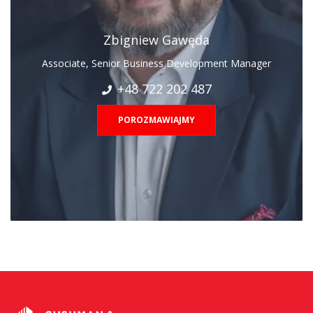
Zbigniew Gawęda
Associate, Senior Business Development Manager
+48 722 202 487
POROZMAWIAJMY