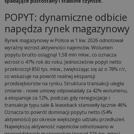
spadające pustostany i stabilne czynsze.
POPYT: dynamiczne odbicie
napędza rynek magazynowy
Rynek magazynowy w Polsce w 1 kw. 2026 odnotował
wyraźny wzrost aktywności najemców. Wolumen
popytu brutto osiągnął 1,58 mln mkw., co oznacza
wzrost o 47% rok do roku. Jednocześnie
popyt netto
przekroczył 850 tys. mkw., zwiększając się aż o 78% r/r,
co wskazuje na powrót realnej ekspansji
przedsiębiorstw na rynku. Struktura transakcji uległa
zmianie - nowe umowy odpowiadały za 42% wolumenu,
a ekspansje za 12%, podczas gdy renegocjacje i
transakcje typu sale & leaseback stanowiły łącznie 46%.
Oznacza to powrót dominacji popytu netto (54%
aktywności) po okresie większego udziału przedłużeń.
Największą aktywność najemców odnotowano w
województwach mazowieckim (ponad 316 tys. mkw.)