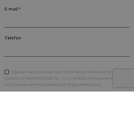
E-mail
Telefon
Zgadzam się na przetwarzanie moich danych osobowych przez
Cushman & Wakefield Polska Sp. z o.o z siedzibą w Warszawie w celu
otrzymywania informacji handlowych drogą elektroniczną
WYŚLIJ ZAPYTANIE