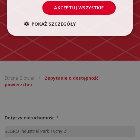
AKCEPTUJ WSZYSTKIE
POKAŻ SZCZEGÓŁY
Strona Główna
/
Zapytanie o dostępność
powierzchni
Dotyczy nieruchomości