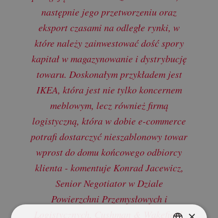
następnie jego przetworzeniu oraz
eksport czasami na odległe rynki, w
które należy zainwestować dość spory
kapitał w magazynowanie i dystrybucję
towaru. Doskonałym przykładem jest
IKEA, która jest nie tylko koncernem
meblowym, lecz również firmą
logistyczną, która w dobie e-commerce
potrafi dostarczyć nieszablonowy towar
wprost do domu końcowego odbiorcy
klienta - komentuje Konrad Jacewicz,
Senior Negotiator w Dziale
Powierzchni Przemysłowych i
Logistycznych, Cushman & Wakefield.
×