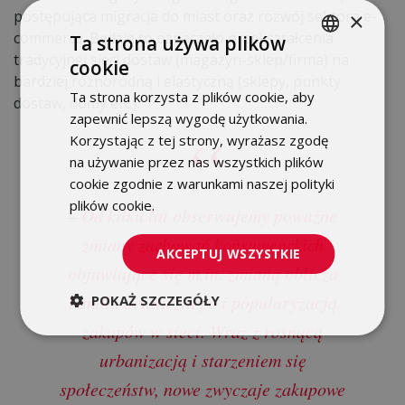
postępująca migracja do miast oraz rozwój sektora e-
×
commerce. Będzie to oznaczało przekształcenia
Ta strona używa plików
tradycyjnej sieci dostaw (magazyn-sklep/firma) na
cookie
POLISH
bardziej różnorodną i elastyczną (sklepy, punkty
Ta strona korzysta z plików cookie, aby
dostaw, domy etc.).
ENGLISH
zapewnić lepszą wygodę użytkowania.
Korzystając z tej strony, wyrażasz zgodę
na używanie przez nas wszystkich plików
cookie zgodnie z warunkami naszej polityki
plików cookie.
Dowiedz się więcej
– Od kilku lat obserwujemy poważne
zmiany zachowań konsumenckich
AKCEPTUJ WSZYSTKIE
objawiające się m.in. zmianą oblicza
handlu detalicznego i popularyzacją
POKAŻ SZCZEGÓŁY
zakupów w sieci. Wraz z rosnącą
urbanizacją i starzeniem się
społeczeństw, nowe zwyczaje zakupowe