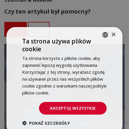
Czy ten artykuł był pomocny?
TAK
NIE
×
Ta strona używa plików
cookie
POLISH
Ta strona korzysta z plików cookie, aby
ENGLISH
zapewnić lepszą wygodę użytkowania.
Korzystając z tej strony, wyrażasz zgodę
na używanie przez nas wszystkich plików
cookie zgodnie z warunkami naszej polityki
plików cookie.
Dowiedz się więcej
Szukasz analiz rynkowych?
AKCEPTUJ WSZYSTKIE
Chcesz dowiedzieć się więcej sektorze logistycznym i
magazynowym?
POKAŻ SZCZEGÓŁY