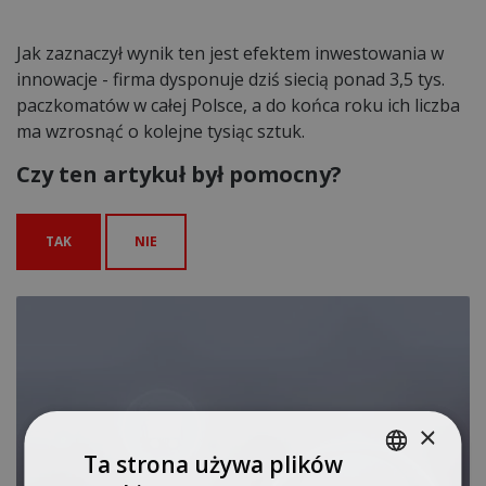
Jak zaznaczył wynik ten jest efektem inwestowania w
innowacje - firma dysponuje dziś siecią ponad 3,5 tys.
paczkomatów w całej Polsce, a do końca roku ich liczba
ma wzrosnąć o kolejne tysiąc sztuk.
Czy ten artykuł był pomocny?
TAK
NIE
×
Ta strona używa plików