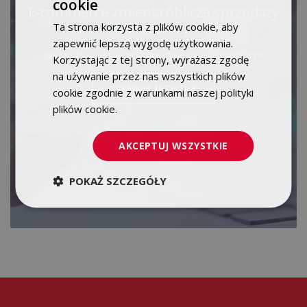
cookie
POLISH
E-commerce zmienia oblicze sprzedaży
detalicznej
Ta strona korzysta z plików cookie, aby
ENGLISH
zapewnić lepszą wygodę użytkowania.
Dowiedz się więcej o rozwoju rynku e-commerce
Korzystając z tej strony, wyrażasz zgodę
na używanie przez nas wszystkich plików
SPRAWDŹ ARTYKUŁY
cookie zgodnie z warunkami naszej polityki
plików cookie.
Dowiedz się więcej
AKCEPTUJ WSZYSTKIE
POKAŻ SZCZEGÓŁY