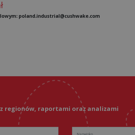
ł
lowym: poland.industrial@cushwake.com
 z regionów, raportami oraz analizami