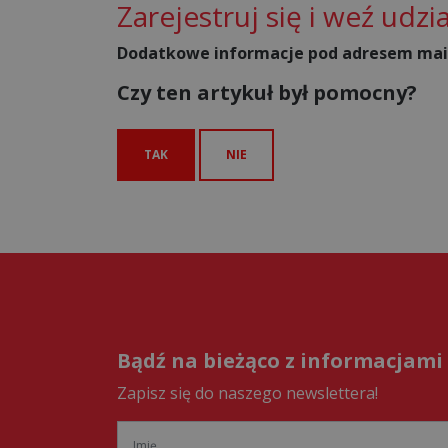
Zarejestruj się i weź udzia
Dodatkowe informacje pod adresem mai
Czy ten artykuł był pomocny?
TAK
NIE
Bądź na bieżąco z informacjami
Zapisz się do naszego newslettera!