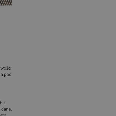
iwości
ka pod
h z
 dane,
cych