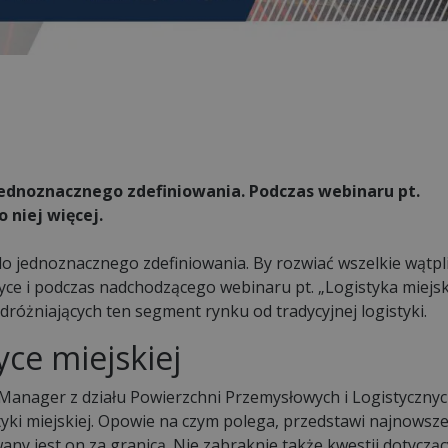
jednoznacznego zdefiniowania. Podczas webinaru pt.
 niej więcej.
e do jednoznacznego zdefiniowania. By rozwiać wszelkie wątpl
atyce i podczas nadchodzącego webinaru pt. „Logistyka miejs
różniających ten segment rynku od tradycyjnej logistyki.
ce miejskiej
Manager z działu Powierzchni Przemysłowych i Logistycznyc
tyki miejskiej. Opowie na czym polega, przedstawi najnowsze
wany jest on za granicą. Nie zabraknie także kwestii dotyczą