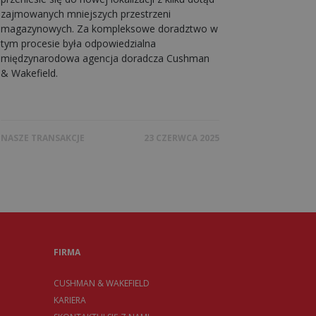
zajmowanych mniejszych przestrzeni
magazynowych. Za kompleksowe doradztwo w
tym procesie była odpowiedzialna
międzynarodowa agencja doradcza Cushman
& Wakefield.
NASZE TRANSAKCJE
23 CZERWCA 2025
FIRMA
CUSHMAN & WAKEFIELD
KARIERA