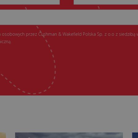
 osobowych przez Cushman & Wakefield Polska Sp. z o.o z siedzibą 
iczną.