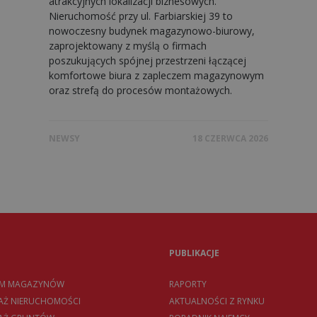
atrakcyjnych lokalizacji biznesowych.
Nieruchomość przy ul. Farbiarskiej 39 to
nowoczesny budynek magazynowo-biurowy,
zaprojektowany z myślą o firmach
poszukujących spójnej przestrzeni łączącej
komfortowe biura z zapleczem magazynowym
oraz strefą do procesów montażowych.
NEWSY
18 CZERWCA 2026
PUBLIKACJE
EM MAGAZYNÓW
RAPORTY
AŻ NIERUCHOMOŚCI
AKTUALNOŚCI Z RYNKU