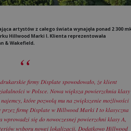
ająca artystów z całego świata wynajęła ponad 2 300 m
u Hillwood Marki I. Klienta reprezentowała
n & Wakefield.
drukarskie firmy Displate spowodowało, że klient
ziałalności w Polsce. Nowa większa powierzchnia klasy
 najemcy, które pozwolą mu na zwiększenie możliwości
przez firmę Displate w Hillwood Marki I to klasyczna
a wprowadzi się do nowoczesnej powierzchni klasy A,
yteriów wyboru nowej lokalizacji. Dodatkowo Hillwood