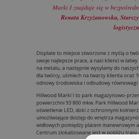
Marki I znajduje się w bezpośredn
Renata Krzyżanowska, Starszy
logistycz
Displate to miejsce stworzone z myślą o twór
swoje najlepsze prace, a nasi klienci w łatw
na metalu, a następnie wysyłamy do naszych
dla twórcy, uśmiech na twarzy klienta oraz 
odnowy środowiska i odbudowy równowagi e
Hillwood Marki I to park magazynowo-przem
powierzchni 93 800 mkw. Park Hillwood Mar
oświetlenie LED, doki z ochronnymi kołnier
umożliwiające dostęp do wnętrza magazyn
widłowych pomiędzy placem manewrowym a m
Centrum zlokalizowane jest w pobliżu trasy 