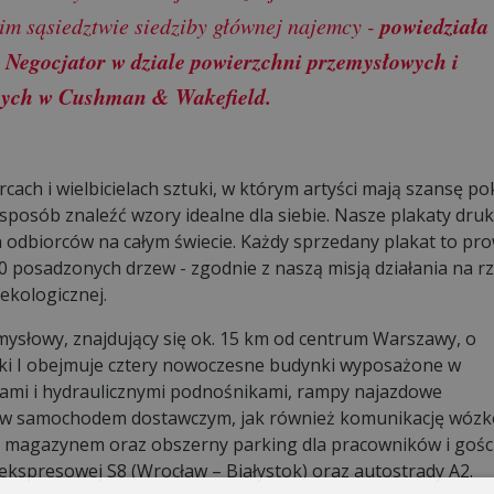
powiedziała
im sąsiedztwie siedziby głównej najemcy -
 Negocjator w dziale powierzchni przemysłowych i
nych w Cushman & Wakefield.
cach i wielbicielach sztuki, w którym artyści mają szansę p
y sposób znaleźć wzory idealne dla siebie. Nasze plakaty dr
 odbiorców na całym świecie. Każdy sprzedany plakat to pro
10 posadzonych drzew - zgodnie z naszą misją działania na r
kologicznej.
ysłowy, znajdujący się ok. 15 km od centrum Warszawy, o
ki I obejmuje cztery nowoczesne budynki wyposażone w
zami i hydraulicznymi podnośnikami, rampy najazdowe
ów samochodem dostawczym, jak również komunikację wóz
agazynem oraz obszerny parking dla pracowników i gości
ekspresowej S8 (Wrocław – Białystok) oraz autostrady A2.