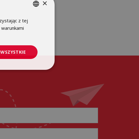
×
ystając z tej
POLISH
z warunkami
ENGLISH
 WSZYSTKIE