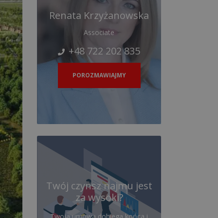
Renata Krzyżanowska
Associate
+48 722 202 835
POROZMAWIAJMY
Twój czynsz najmu jest
za wysoki?
Twoja umowa dobiega końca i