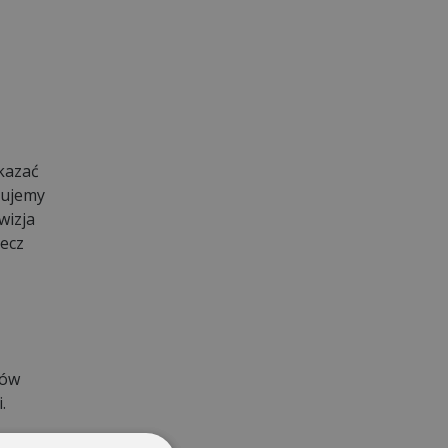
okazać
ukujemy
wizja
zecz
ków
.