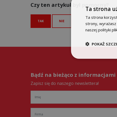
Czy ten artykuł był pomocny?
Ta strona u
Ta strona korzyst
TAK
NIE
strony, wyrażasz
naszej polityki pl
POKAŻ SZCZ
Bądź na bieżąco z informacjami
Zapisz się do naszego newslettera!