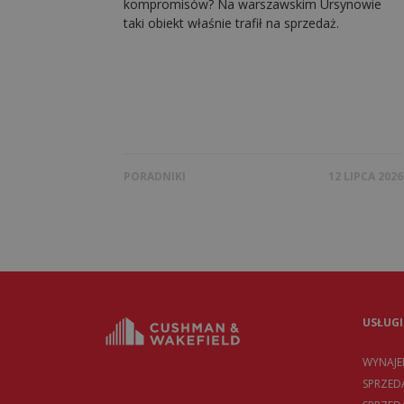
kompromisów? Na warszawskim Ursynowie
taki obiekt właśnie trafił na sprzedaż.
PORADNIKI
12 LIPCA 2026
USŁUGI
WYNAJ
SPRZED