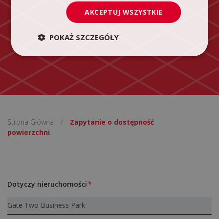
AKCEPTUJ WSZYSTKIE
POKAŻ SZCZEGÓŁY
Strona Główna
/
Zapytanie o dostępność
powierzchni
Dotyczy nieruchomości