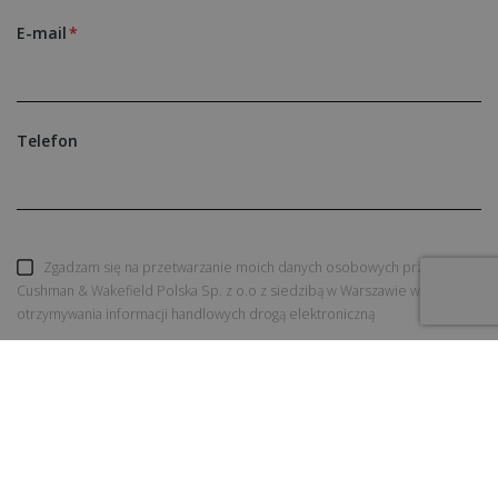
E-mail
Telefon
Zgadzam się na przetwarzanie moich danych osobowych przez
Cushman & Wakefield Polska Sp. z o.o z siedzibą w Warszawie w celu
otrzymywania informacji handlowych drogą elektroniczną
WYŚLIJ ZAPYTANIE