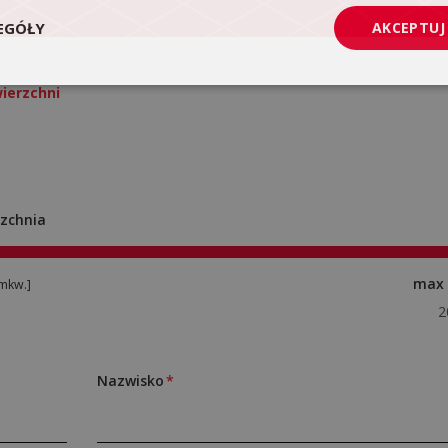
EGÓŁY
AKCEPTUJ
ierzchni
zchnia
max
mkw.]
Nazwisko