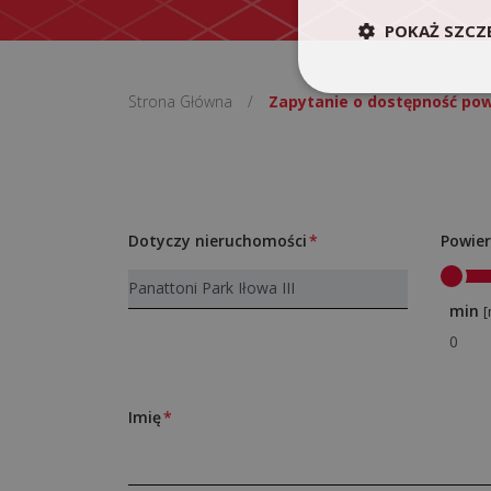
POKAŻ SZCZ
Strona Główna
/
Zapytanie o dostępność pow
Dotyczy nieruchomości
Powier
min
[
Imię