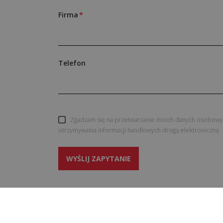
Firma
Telefon
Zgadzam się na przetwarzanie moich danych osobowyc
otrzymywania informacji handlowych drogą elektroniczną
WYŚLIJ ZAPYTANIE