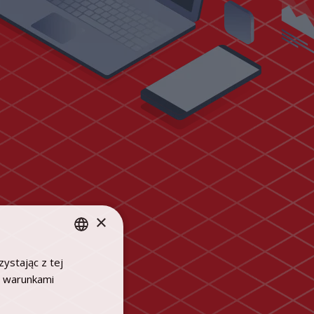
×
ystając z tej
POLISH
z warunkami
ENGLISH