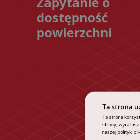
Zapytanie o
dostępność
powierzchni
Ta strona u
Ta strona korzyst
strony, wyrażasz
naszej polityki pl