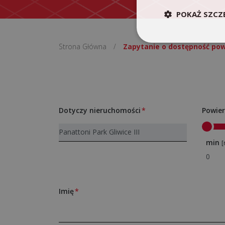
POKAŻ SZCZ
Strona Główna
/
Zapytanie o dostępność pow
Dotyczy nieruchomości
Powier
min
[
Imię