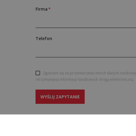
Firma
Telefon
Zgadzam się na przetwarzanie moich danych osobowyc
otrzymywania informacji handlowych drogą elektroniczną
WYŚLIJ ZAPYTANIE