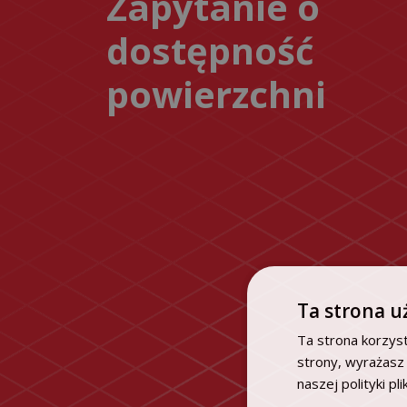
Zapytanie o
dostępność
powierzchni
Ta strona u
Ta strona korzyst
strony, wyrażasz
naszej polityki pl