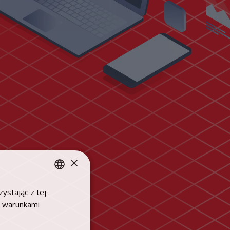
×
ystając z tej
POLISH
z warunkami
ENGLISH