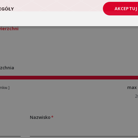
EGÓŁY
AKCEPTUJ
ierzchni
zchnia
max
mkw.]
Nazwisko