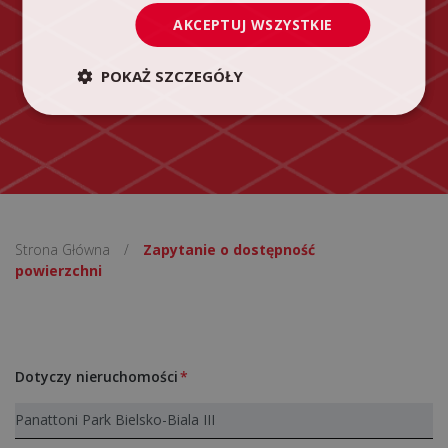
AKCEPTUJ WSZYSTKIE
POKAŻ SZCZEGÓŁY
Strona Główna
/
Zapytanie o dostępność
powierzchni
Dotyczy nieruchomości