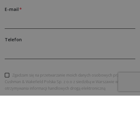
E-mail
Telefon
Zgadzam się na przetwarzanie moich danych osobowych przez
Cushman & Wakefield Polska Sp. z o.o z siedzibą w Warszawie w celu
otrzymywania informacji handlowych drogą elektroniczną
WYŚLIJ ZAPYTANIE